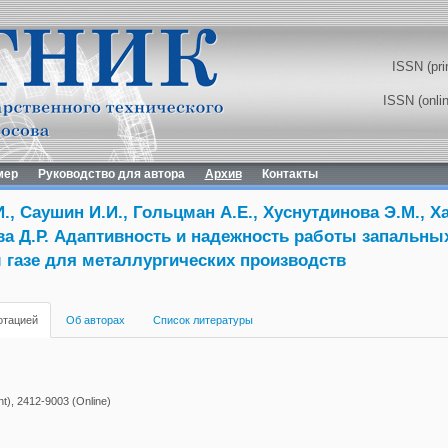
ISSN (pri
ISSN (onli
мер
Руководство для автора
Архив
Контакты
., Саушин И.И., Гольцман А.Е., Хуснутдинова Э.М., 
ева Д.Р. Адаптивность и надежность работы запальны
 газе для металлургических производств
отацией
Об авторах
Список литературы
t), 2412-9003 (Online)