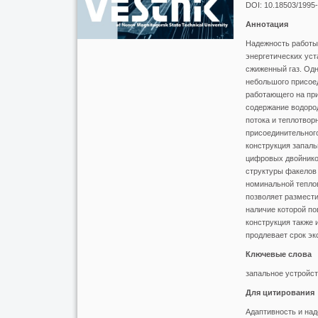
DOI: 10.18503/1995
Аннотация
Надежность работы
энергетических уст
сжиженный газ. Одн
небольшого присоед
работающего на при
содержание водород
потока и теплотвор
присоединительного
конструкция запаль
цифровых двойников
структуры факелов 
номинальной теплов
позволяет размести
наличие которой п
конструкция также 
продлевает срок эк
Ключевые слова
запальное устройст
Для цитирования
Адаптивность и над