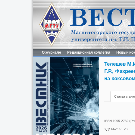
О журнале
Редакционная коллегия
Новый но
Телешев М.И
Г.Р., Фахре
на коксовом
Статья с анн
ISSN 1995-2732 (Prin
УДК 662.951.23