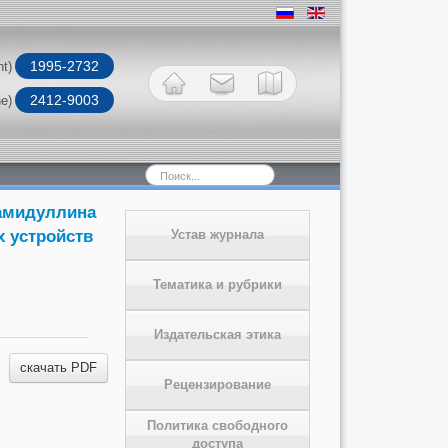
1995-2732
nt)
2412-9003
ne)
Искать...
Хамидуллина
х устройств
Устав журнала
Тематика и рубрики
Издательская этика
скачать PDF
Рецензирование
Политика свободного
доступа