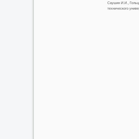
Саушин И.И., Гольцм
технического универ