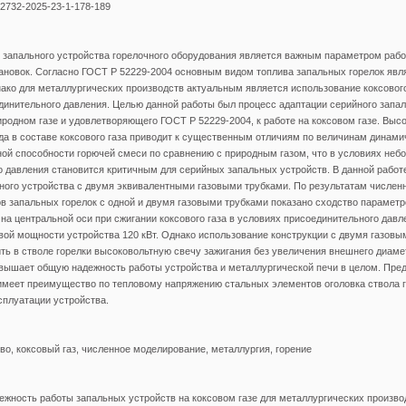
-2732-2025-23-1-178-189
 запального устройства горелочного оборудования является важным параметром раб
ановок. Согласно ГОСТ Р 52229-2004 основным видом топлива запальных горелок явл
ако для металлургических производств актуальным является использование коксового
инительного давления. Целью данной работы был процесс адаптации серийного запал
родном газе и удовлетворяющего ГОСТ Р 52229-2004, к работе на коксовом газе. Выс
а в составе коксового газа приводит к существенным отличиям по величинам динами
ной способности горючей смеси по сравнению с природным газом, что в условиях неб
 давления становится критичным для серийных запальных устройств. В данной работ
ного устройства с двумя эквивалентными газовыми трубками. По результатам числен
 запальных горелок с одной и двумя газовыми трубками показано сходство параметр
на центральной оси при сжигании коксового газа в условиях присоединительного давл
ой мощности устройства 120 кВт. Однако использование конструкции с двумя газовы
ть в стволе горелки высоковольтную свечу зажигания без увеличения внешнего диамет
овышает общую надежность работы устройства и металлургической печи в целом. Пре
имеет преимущество по тепловому напряжению стальных элементов оголовка ствола г
сплуатации устройства.
во, коксовый газ, численное моделирование, металлургия, горение
ежность работы запальных устройств на коксовом газе для металлургических производ