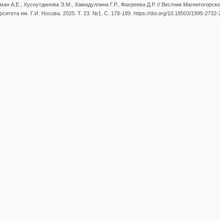
ан А.Е., Хуснутдинова Э.М., Хамидуллина Г.Р., Фахреева Д.Р. // Вестник Магнитогорск
ситета им. Г.И. Носова. 2025. Т. 23. №1. С. 178-189. https://doi.org/10.18503/1995-2732