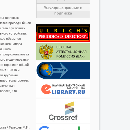
Выходные данные и
подписка
оты тепловых
яется природный или
 газа в условиях
ьного устройства,
окое объемное
ческого напора
ольшого
е предложена новая
ного моделирования
ов горения и общей
ения 15 кПа и
ми трубками
ра ствола горелки,
дложенная
орелки, что
ств / Телешев М.И.,