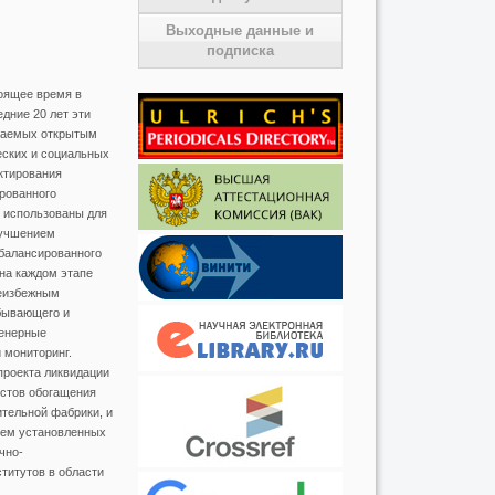
Выходные данные и
подписка
тоящее время в
дние 20 лет эти
опаемых открытым
еских и социальных
ктирования
рованного
ь использованы для
лучшением
балансированного
на каждом этапе
неизбежным
обывающего и
женерные
 мониторинг.
проекта ликвидации
остов обогащения
тельной фабрики, и
ием установленных
чно-
титутов в области