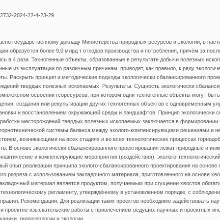
-2732-2024-22-4-23-29
асно государственному докладу Министерства природных ресурсов и экологии, в нас
ии образуется более 9,0 млрд т отходов производства и потребления, причём за после
сь в 4 раза. Техногенные объекты, образованные в результате добычи полезных иск
ные из эксплуатации по различным причинам, приводят, как правило, к ряду экологич
ты. Раскрыть принцип и методические подходы экологически сбалансированного прое
ождений твердых полезных ископаемых. Результаты. Сущность экологически сбаланси
омплексном освоении георесурсов, при котором одни техногенные объекты могут быт
щения, создания или рекультивации других техногенных объектов с одновременным у
тановки и восстановлением окружающей среды и ландшафтов. Принцип экологически с
зработки месторождений твердых полезных ископаемых заключается в формировании 
горнотехнической системы баланса между эколого-компенсирующими решениями и 
твием, возникающими на всех стадиях и во всех технологических процессах горнод
в. В основе экологически сбалансированного проектирования лежат природные и ин
лактические и компенсирующие мероприятия (воздействия), эколого-технологический
й опыт реализации принципа эколого-сбалансированного проектирования на основе 
ого разреза с использованием закладочного материала, приготовленного на основе хв
акладочный материал является продуктом, получаемым при сгущении хвостов обогати
 технологическому регламенту, утверждённому в установленном порядке, с соблюден
правил. Рекомендации. Для реализации таких проектов необходимо задействовать нау
и проектно-изыскательские работы с привлечением ведущих научных и проектных инс
ханики, гидрогеологии и экологии.