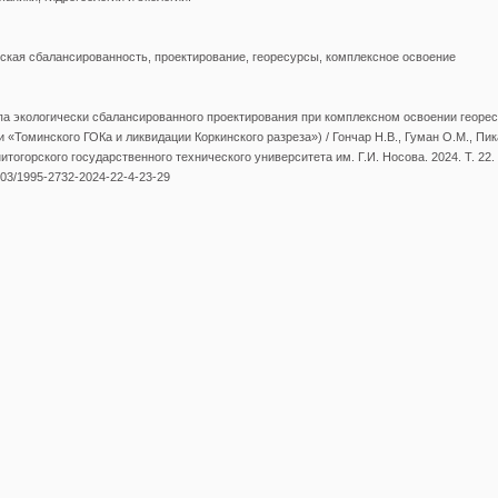
еская сбалансированность, проектирование, георесурсы, комплексное освоение
а экологически сбалансированного проектирования при комплексном освоении георес
и «Томинского ГОКа и ликвидации Коркинского разреза») / Гончар Н.В., Гуман О.М., Пик
нитогорского государственного технического университета им. Г.И. Носова. 2024. Т. 22.
8503/1995-2732-2024-22-4-23-29