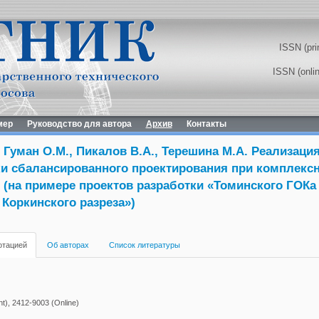
ISSN (pri
ISSN (onli
мер
Руководство для автора
Архив
Контакты
, Гуман О.М., Пикалов В.А., Терешина М.А. Реализаци
ки сбалансированного проектирования при комплекс
 (на примере проектов разработки «Томинского ГОКа
Коркинского разреза»)
отацией
Об авторах
Список литературы
t), 2412-9003 (Online)