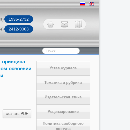
1995-2732
nt)
2412-9003
ne)
Искать...
я принципа
ном освоении
Устав журнала
 и
Тематика и рубрики
Издательская этика
Рецензирование
скачать PDF
Политика свободного
доступа