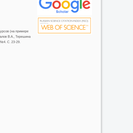
урсов (на примере
алов В.А., Терешина
 №4. С. 23-29.