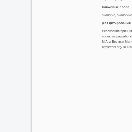
Ключевые слова
экология, экологич
Для цитирования
Реализация принцип
проектов разработк
М.А. // Вестник Маг
https://doi.org/10.1