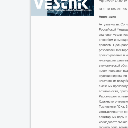
УДК 622.014:502.12
DOI: 10.18503/1995
Аннотация
Актуальность. Согл
Российской Федерац
значения увеличили
способом и выведен
проблем. Цель рабо
разработки местор
проектирования в к
ликвидации, разме
экологической обс
проектирования ра
функционирования 
негативным воздейс
смежных производст
возможности, профи
Рассмотрен успешны
Коркинского угольн
Томинского ГОКа. З
изготавливается по
санитарных норм и 
исследовательские 
горного дела, геоме