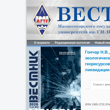
О журнале
Редакционная коллегия
Новый но
Гончар Н.В.
экологичес
георесурсов
ликвидации 
Статья с анн
ISSN 1995-2732 (Prin