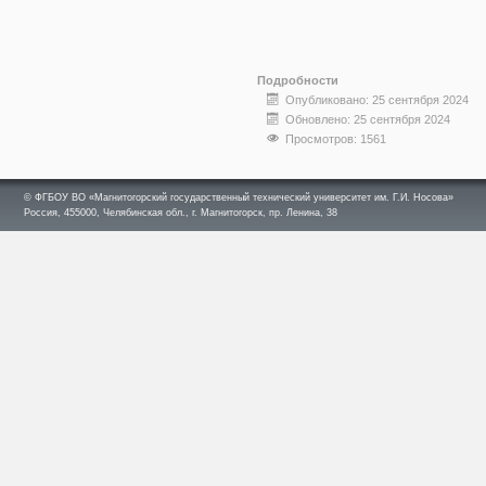
Подробности
Опубликовано: 25 сентября 2024
Обновлено: 25 сентября 2024
Просмотров: 1561
© ФГБОУ ВО «Магнитогорский государственный технический университет им. Г.И. Носова»
Россия, 455000, Челябинская обл., г. Магнитогорск, пр. Ленина, 38