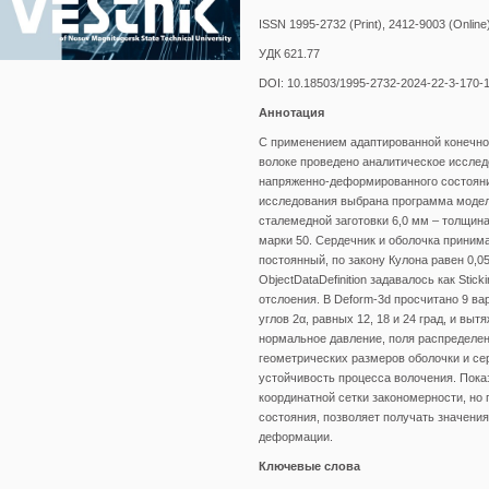
ISSN 1995-2732 (Print), 2412-9003 (Online
УДК 621.77
DOI: 10.18503/1995-2732-2024-22-3-170-
Аннотация
С применением адаптированной конечно
волоке проведено аналитическое исслед
напряженно-деформированного состояни
исследования выбрана программа модел
сталемедной заготовки 6,0 мм – толщина
марки 50. Сердечник и оболочка приним
постоянный, по закону Кулона равен 0,0
ObjectDataDefinition задавалось как Stic
отслоения. В Deform-3d просчитано 9 в
углов 2α, равных 12, 18 и 24 град, и вы
нормальное давление, поля распределе
геометрических размеров оболочки и 
устойчивость процесса волочения. Пока
координатной сетки закономерности, но
состояния, позволяет получать значени
деформации.
Ключевые слова