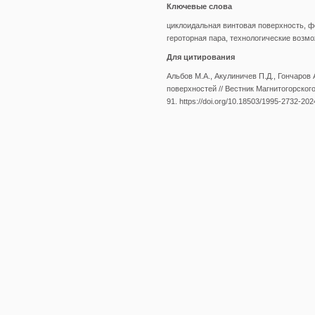
Ключевые слова
циклоидальная винтовая поверхность, ф
героторная пара, технологические возм
Для цитирования
Альбов М.А., Акулиничев П.Д., Гончаро
поверхностей // Вестник Магнитогорского
91. https://doi.org/10.18503/1995-2732-20