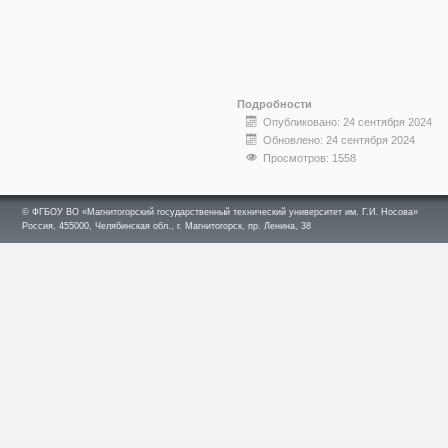
Подробности
Опубликовано: 24 сентября 2024
Обновлено: 24 сентября 2024
Просмотров: 1558
© ФГБОУ ВО «Магнитогорский государственный технический университет им. Г.И. Носова»
Россия, 455000, Челябинская обл., г. Магнитогорск, пр. Ленина, 38