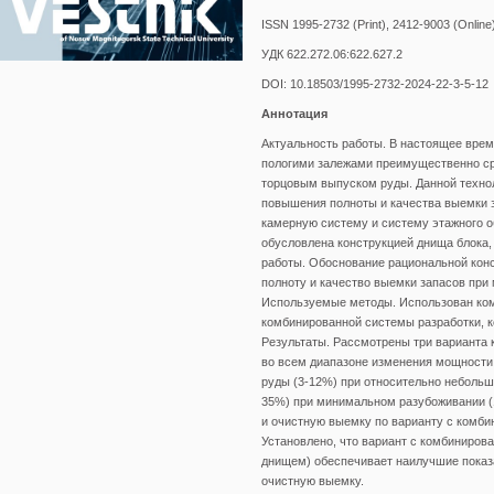
ISSN 1995-2732 (Print), 2412-9003 (Online
УДК 622.272.06:622.627.2
DOI: 10.18503/1995-2732-2024-22-3-5-12
Аннотация
Актуальность работы. В настоящее врем
пологими залежами преимущественно ср
торцовым выпуском руды. Данной технол
повышения полноты и качества выемки 
камерную систему и систему этажного 
обусловлена конструкцией днища блока,
работы. Обоснование рациональной кон
полноту и качество выемки запасов при
Используемые методы. Использован ком
комбинированной системы разработки, 
Результаты. Рассмотрены три варианта 
во всем диапазоне изменения мощности
руды (3-12%) при относительно небольш
35%) при минимальном разубоживании (1
и очистную выемку по варианту с комб
Установлено, что вариант с комбиниро
днищем) обеспечивает наилучшие показ
очистную выемку.