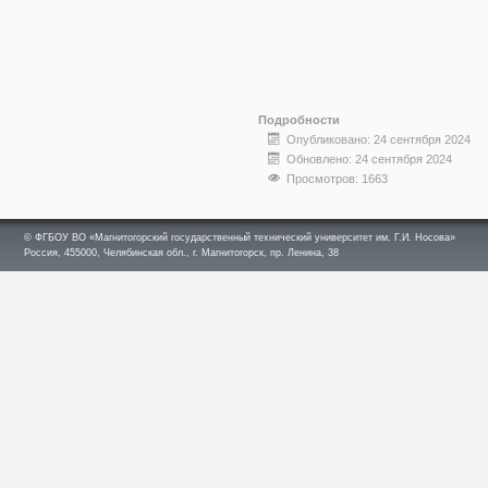
Подробности
Опубликовано: 24 сентября 2024
Обновлено: 24 сентября 2024
Просмотров: 1663
© ФГБОУ ВО «Магнитогорский государственный технический университет им. Г.И. Носова»
Россия, 455000, Челябинская обл., г. Магнитогорск, пр. Ленина, 38