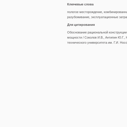
Ключевые слова
пологое месторождение, комбинированна
разубоживание, эксплуатационные затр
Для цитирования
Обоснование рациональной конструкции 
мощности / Соколов И.В., Антипин Ю.Г., 
технического университета им. Г.И. Носова