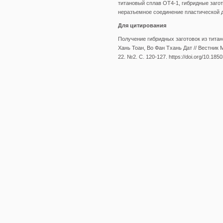
титановый сплав ОТ4-1, гибридные заго
неразъемное соединение пластической
Для цитирования
Получение гибридных заготовок из титан
Хань Тоан, Во Фан Тхань Дат // Вестник 
22. №2. С. 120-127. https://doi.org/10.18