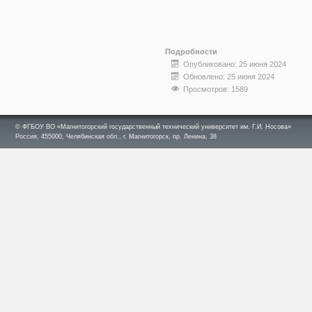
Подробности
Опубликовано: 25 июня 2024
Обновлено: 25 июня 2024
Просмотров: 1589
© ФГБОУ ВО «Магнитогорский государственный технический университет им. Г.И. Носова»
Россия, 455000, Челябинская обл., г. Магнитогорск, пр. Ленина, 38