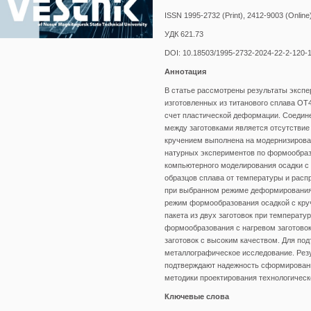
ISSN 1995-2732 (Print), 2412-9003 (Online
УДК 621.73
DOI: 10.18503/1995-2732-2024-22-2-120-
Аннотация
В статье рассмотрены результаты экспе
изготовленных из титанового сплава ОТ
счет пластической деформации. Соедин
между заготовками является отсутствие
кручением выполнена на модернизирова
натурных экспериментов по формообразо
компьютерного моделирования осадки с 
образцов сплава от температуры и расп
при выбранном режиме деформирования
режим формообразования осадкой с кру
пакета из двух заготовок при температ
формообразования с нагревом заготово
заготовок с высоким качеством. Для по
металлографическое исследование. Резу
подтверждают надежность сформированн
методики проектирования технологическ
Ключевые слова