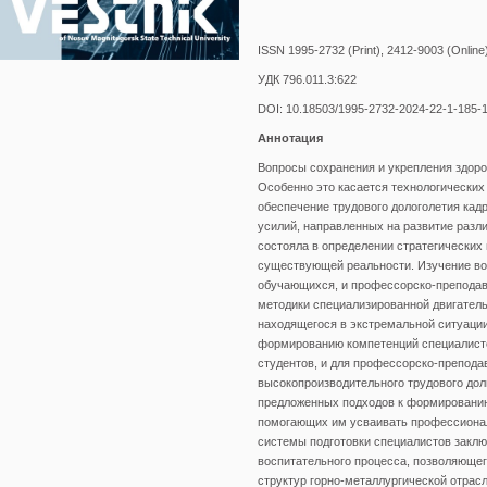
ISSN 1995-2732 (Print), 2412-9003 (Online
УДК 796.011.3:622
DOI: 10.18503/1995-2732-2024-22-1-185-
Аннотация
Вопросы сохранения и укрепления здоро
Особенно это касается технологических
обеспечение трудового дологолетия кад
усилий, направленных на развитие раз
состояла в определении стратегических 
существующей реальности. Изучение во
обучающихся, и профессорско-преподава
методики специализированной двигатель
находящегося в экстремальной ситуаци
формированию компетенций специалисто
студентов, и для профессорско-препода
высокопроизводительного трудового до
предложенных подходов к формированию
помогающих им усваивать профессионал
системы подготовки специалистов заклю
воспитательного процесса, позволяющег
структур горно-металлургической отрас