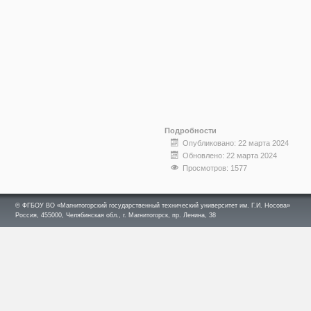
Подробности
Опубликовано: 22 марта 2024
Обновлено: 22 марта 2024
Просмотров: 1577
© ФГБОУ ВО «Магнитогорский государственный технический университет им. Г.И. Носова»
Россия, 455000, Челябинская обл., г. Магнитогорск, пр. Ленина, 38