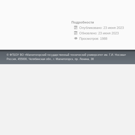
Подробности
Опубликовано: 23 июня 2023
Обновлено: 23 июня 2023
Просмотров: 1988
© ФГБОУ ВО «Магнитогорский государственный технический университет им. Г.И. Носова»
Россия, 455000, Челябинская обл., г. Магнитогорск, пр. Ленина, 38