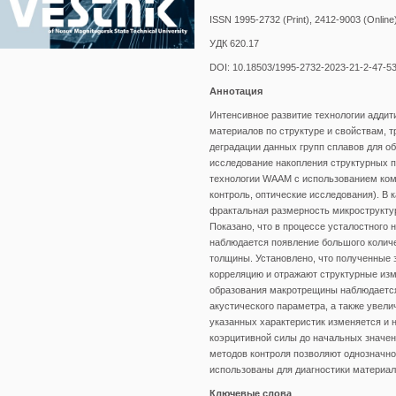
ISSN 1995-2732 (Print), 2412-9003 (Online
УДК 620.17
DOI: 10.18503/1995-2732-2023-21-2-47-5
Аннотация
Интенсивное развитие технологии аддит
материалов по структуре и свойствам, 
деградации данных групп сплавов для о
исследование накопления структурных п
технологии WAAM с использованием ком
контроль, оптические исследования). В 
фрактальная размерность микроструктуры
Показано, что в процессе усталостного
наблюдается появление большого количе
толщины. Установлено, что полученные
корреляцию и отражают структурные изме
образования макротрещины наблюдается
акустического параметра, а также увел
указанных характеристик изменяется и 
коэрцитивной силы до начальных знач
методов контроля позволяют однозначно
использованы для диагностики материал
Ключевые слова