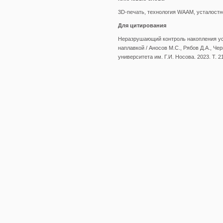
3D-печать, технология WAAM, усталост
Для цитирования
Неразрушающий контроль накопления ус
наплавкой / Аносов М.С., Рябов Д.А., Че
университета им. Г.И. Носова. 2023. Т. 21