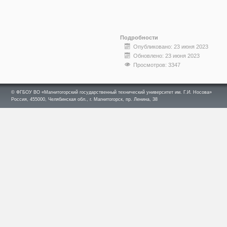
Подробности
Опубликовано: 23 июня 2023
Обновлено: 23 июня 2023
Просмотров: 3347
© ФГБОУ ВО «Магнитогорский государственный технический университет им. Г.И. Носова»
Россия, 455000, Челябинская обл., г. Магнитогорск, пр. Ленина, 38