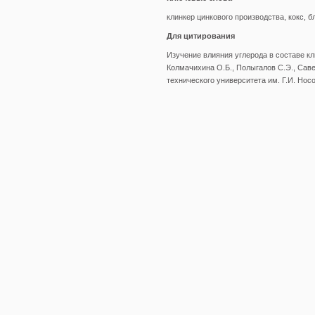
клинкер цинкового производства, кокс,
Для цитирования
Изучение влияния углерода в составе кл
Колмачихина О.Б., Полыгалов С.Э., Савел
технического университета им. Г.И. Носова