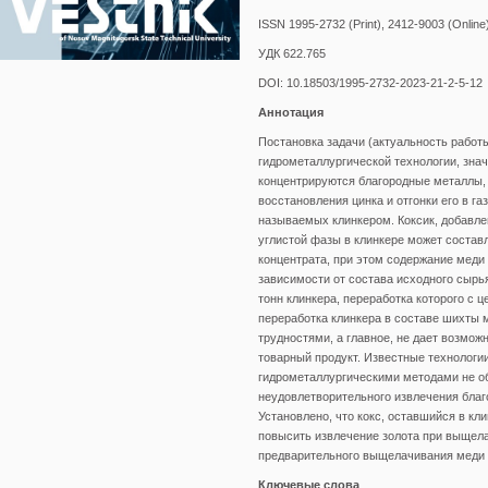
ISSN 1995-2732 (Print), 2412-9003 (Online
УДК 622.765
DOI: 10.18503/1995-2732-2023-21-2-5-12
Аннотация
Постановка задачи (актуальность работ
гидрометаллургической технологии, знач
концентрируются благородные металлы, 
восстановления цинка и отгонки его в г
называемых клинкером. Коксик, добавле
углистой фазы в клинкере может состав
концентрата, при этом содержание меди в
зависимости от состава исходного сырь
тонн клинкера, переработка которого с
переработка клинкера в составе шихты
трудностями, а главное, не дает возмож
товарный продукт. Известные технологи
гидрометаллургическими методами не о
неудовлетворительного извлечения благ
Установлено, что кокс, оставшийся в кл
повысить извлечение золота при выщел
предварительного выщелачивания меди и
Ключевые слова