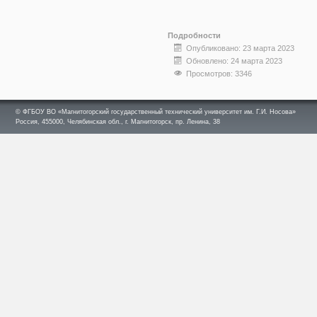
Подробности
Опубликовано: 23 марта 2023
Обновлено: 24 марта 2023
Просмотров: 3346
© ФГБОУ ВО «Магнитогорский государственный технический университет им. Г.И. Носова»
Россия, 455000, Челябинская обл., г. Магнитогорск, пр. Ленина, 38