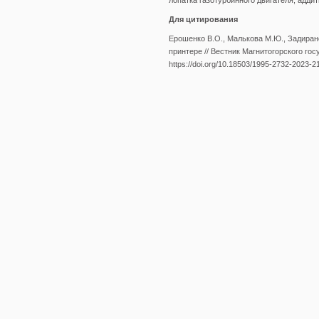
лопатка газотурбинного двигателя, адди
Для цитирования
Ерошенко В.О., Малькова М.Ю., Задирано
принтере // Вестник Магнитогорского гос
https://doi.org/10.18503/1995-2732-2023-2