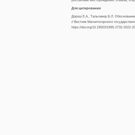
россыпные месторождения, отвалы, отк
Для цитирования
Дорош Е.А., Тальгамер Б.Л. Обосновани
// Вестник Магнитогорского государственн
https://doi.org/10.18503/1995-2732-2022-2