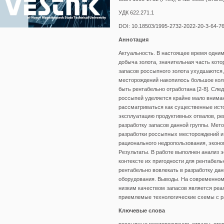
УДК 622.271.1
DOI: 10.18503/1995-2732-2022-20-3-64-7
Аннотация
Актуальность. В настоящее время одни
добыча золота, значительная часть кото
запасов россыпного золота ухудшаются,
месторождений накопилось большое коли
быть рентабельно отработана [2-8]. Сле
россыпей уделяется крайне мало вниман
рассматриваться как существенные исто
эксплуатацию продуктивных отвалов, р
разработку запасов данной группы. Мет
разработки россыпных месторождений и 
рационального недропользования, эконо
Результаты. В работе выполнен анализ
контексте их пригодности для рентабел
рентабельно вовлекать в разработку да
оборудования. Выводы. На современном
низким качеством запасов является реа
приемлемые технологические схемы с р
Ключевые слова