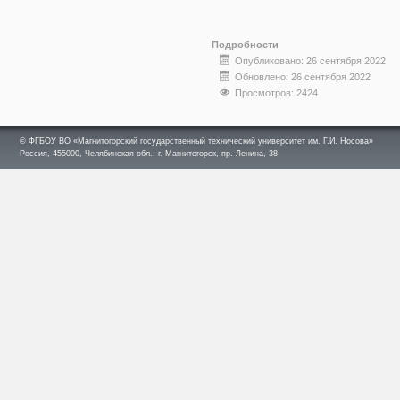
Подробности
Опубликовано: 26 сентября 2022
Обновлено: 26 сентября 2022
Просмотров: 2424
© ФГБОУ ВО «Магнитогорский государственный технический университет им. Г.И. Носова»
Россия, 455000, Челябинская обл., г. Магнитогорск, пр. Ленина, 38