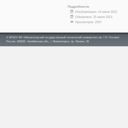
Подробности
Опубликовано: 24 июня 2021
Обновлено: 25 июня 2021
Просмотров: 2597
© ФГБОУ ВО «Магнитогорский государственный технический университет им. Г.И. Носова»
Россия, 455000, Челябинская обл., г. Магнитогорск, пр. Ленина, 38