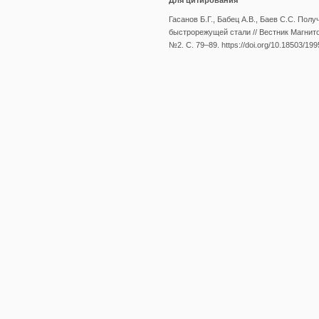
Для цитирования
Гасанов Б.Г., Бабец А.В., Баев С.С. По
быстрорежущей стали // Вестник Магнитог
№2. С. 79–89. https://doi.org/10.18503/19