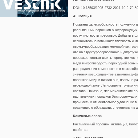
DOI: 10.18503/1995-2732-2021-19-2-79-8
Аннотация
Показана целесообразность получения ц
распыленных порошков быстрорежущих с
росту плотности прессовок. Добавки в 
незначительно повышают плотность и м
структурообразования межслойных грани
что на структурообразование и диффуз
порошков, состав шихты, сродство компо
меди микротвердость переходной зоны и
распределения компонентов в межслойны
значения коэффициентов взаимной диффу
порошков меди и никеля они, взаимно р
переходной зоне. Легирование только ни
состава. Показано, что механические с
распыленных порошков быстрорежущих с
прочности и относительное удлинение в
сравнению с образцами, спеченными в 
Ключевые слова
Распыленный порошок, активация, биме
свойства.