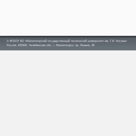
© ФГБОУ ВО «Магнитогорский государственный технический университет им. Г.И. Носова»
Россия, 455000, Челябинская обл., г. Магнитогорск, пр. Ленина, 38