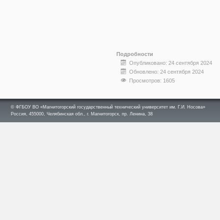
Подробности
Опубликовано: 24 сентября 2024
Обновлено: 24 сентября 2024
Просмотров: 1605
© ФГБОУ ВО «Магнитогорский государственный технический университет им. Г.И. Носова»
Россия, 455000, Челябинская обл., г. Магнитогорск, пр. Ленина, 38