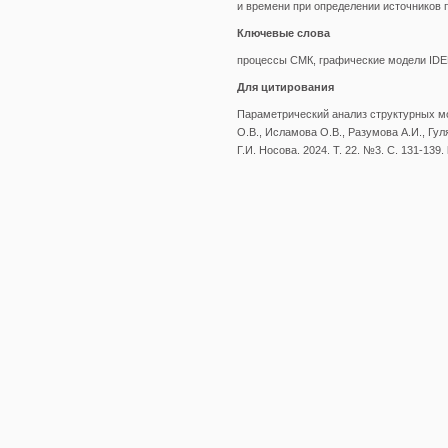
и времени при определении источников 
Ключевые слова
процессы СМК, графические модели IDE
Для цитирования
Параметрический анализ структурных мо
О.В., Исламова О.В., Разумова А.И., Гул
Г.И. Носова. 2024. Т. 22. №3. С. 131-139.