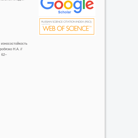
 износостойкость
обязко Н.А. //
. 62–