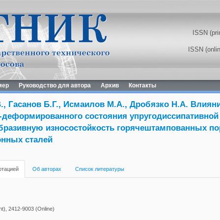
ISSN (pri
ISSN (onli
мер
Руководство для автора
Архив
Контакты
., Гасанов Б.Г., Исмаилов М.А., Дробязко Н.А. Влиян
-деформированного состояния упругодиссипативной
абразивную износостойкость горячештампованных п
онных сталей
отацией
Об авторах
Список литературы
t), 2412-9003 (Online)