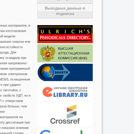
Выходные данные и
подписка
нных материалов, в
гии изготовления
ой модели
анения энергии или
зносостойкость
рунда. Для
жку осаждали при
чения напряженно-
 также программный
овом электронном
ENESIS, оснащенным
о при ударно-
 заготовок, с
х свойств УДП, но и
П с отверстием
 раза больше, чем
нно-
 материалов на
оту диссипации при
 показано влияние
чальной стадии