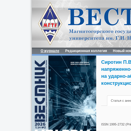
О журнале
Редакционная коллегия
Новый но
Сиротин П.В
напряженно
на ударно-
конструкци
Статья с анн
ISSN 1995-2732 (Prin