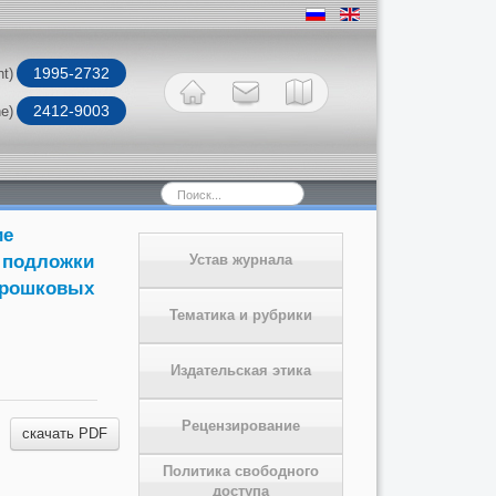
1995-2732
nt)
2412-9003
ne)
Искать...
ие
 подложки
Устав журнала
орошковых
Тематика и рубрики
Издательская этика
Рецензирование
скачать PDF
Политика свободного
доступа