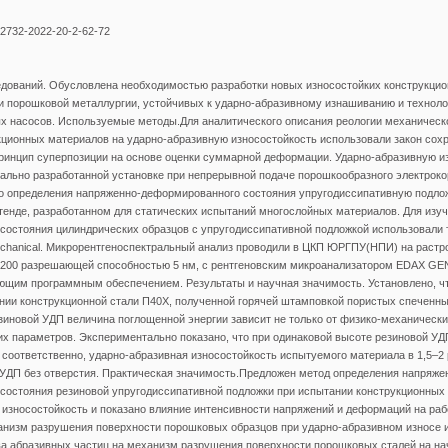
)
-2732-2022-20-2-62-72
едований. Обусловлена необходимостью разработки новых износостойких конструкцио
 порошковой металлургии, устойчивых к ударно-абразивному изнашиванию и техноло
ых насосов. Используемые методы.Для аналитического описания реологии механическ
ционных материалов на ударно-абразивную износостойкость использовали закон сохр
принцип суперпозиции на основе оценки суммарной деформации. Ударно-абразивную и
ально разработанной установке при непрерывной подаче порошкообразного электроко
о определения напряженно-деформированного состояния упругодиссипативную подло
стенде, разработанном для статических испытаний многослойных материалов. Для изу
состояния цилиндрических образцов с упругодиссипативной подложкой использовали
hanical. Микрорентгеноспектральный анализ проводили в ЦКП ЮРГПУ(НПИ) на растр
 200 разрешающей способностью 5 нм, с рентгеновским микроанализатором EDAX G
ющим программным обеспечением. Результаты и научная значимость. Установлено, чт
ии конструкционной стали П40Х, полученной горячей штамповкой пористых спеченных
иновой УДП величина поглощенной энергии зависит не только от физико-механически
их параметров. Экспериментально показано, что при одинаковой высоте резиновой УД
 соответственно, ударно-абразивная износостойкость испытуемого материала в 1,5–2
УДП без отверстия. Практическая значимость.Предложен метод определения напряже
состояния резиновой упругодиссипативной подложки при испытании конструкционных
износостойкость и показано влияние интенсивности напряжений и деформаций на раб
анизм разрушения поверхности порошковых образцов при ударно-абразивном износе и
ва абразивных частиц на механизм разрушения поверхности порошковых сталей на на