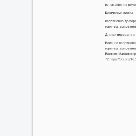
испытания и в режи
Ключевые слова
напряженно-деформ
горячештампованна
Для цитирования
Влияние напряженн
горячештампованных
Вестник Магнитогорс
72.https://doi.org/1