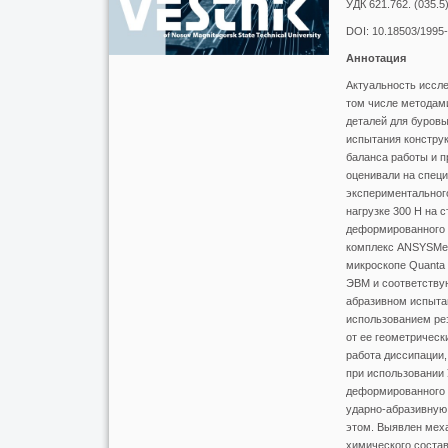
УДК 621.762. (035.5
DOI: 10.18503/1995
Аннотация
Актуальность иссл
том числе методами
деталей для буров
испытания конструк
баланса работы и 
оценивали на специ
экспериментальног
нагрузке 300 Н на 
деформированного 
комплекс ANSYSMec
микроскопе Quanta
ЭВМ и соответству
абразивном испытан
использованием рез
от ее геометрическ
работа диссипации,
при использовании 
деформированного 
ударно-абразивную 
этом. Выявлен мех
химического соста