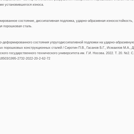
ме установившегося износа.
ированное состояние, диссипативная подложка, ударно-абразивная износостойкость,
я порошковая сталь.
о-деформированного состояния упругодиссипативной подложки на ударно-абразивную
 порошковых конструкционных сталей / Сиротин П.В., Гасанов Б.Г., Исмаилов М.А., Др
кого государственного технического университета им. Г.И. Носова. 2022. Т. 20. №2. С
0.18503/1995-2732-2022-20-2-62-72