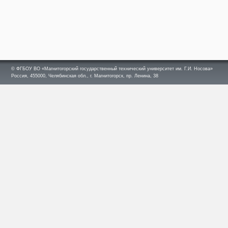
© ФГБОУ ВО «Магнитогорский государственный технический университет им. Г.И. Носова»
Россия, 455000, Челябинская обл., г. Магнитогорск, пр. Ленина, 38