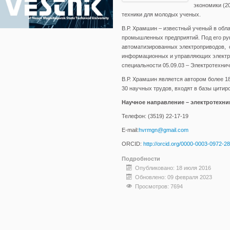
экономики (2
техники для молодых ученых.
В.Р. Храмшин – известный ученый в об
промышленных предприятий. Под его ру
автоматизированных электроприводов, с
информационных и управляющих электрот
специальности 05.09.03 – Электротехни
В.Р. Храмшин является автором более 18
30 научных трудов, входят в базы цитир
Научное направление – электротехник
Телефон: (3519) 22-17-19
E-mail:
hvrmgn@gmail.com
ORCID:
http://orcid.org/0000-0003-0972-2
Подробности
Опубликовано: 18 июля 2016
Обновлено: 09 февраля 2023
Просмотров: 7694