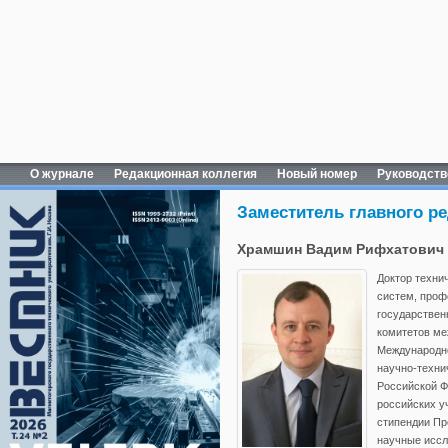
О журнале
Редакционная коллегия
Новый номер
Руководств
Заместитель главного р
Храмшин Вадим Рифхатович 
Доктор техни
систем, проф
государствен
комитетов ме
Международно
научно-техни
Российской Ф
российских уч
стипендии П
научные иссл