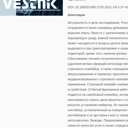
DOI: 10.18503/1995-2732-2021-19-3-37-4
Аннотация
Актуальность и цель исследования. Росс
отправляется около половины добываемо
морские порты. Вместе с увеличением о
окружающую среду, важной экологическо
может находиться в воздухе долгое вре
выдувается при транспортировке и хране
территорий, кроме того, наличие мелких
Обоснование технико-технологического 
удаления мелких фракций непосредстве
стрелового комбайна, а также сокраще
аккумулирование и перевозку просеянной
модернизированного стрелового комбайн
применения. Стреловой комбайн снабже
устройством. Отбитый фрезерным рабоч
подается на скребковый конвейер, кото
просеиваются сквозь щели решетки и со
решетке установлен вибратор. Из нако
контейнер, установленный на поверхно
контейнеров и их доставка к месту пер
автосамосвал. Выводы. Предлагаемое ре
повысит качество угля и снизит отрица