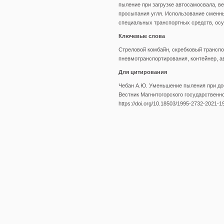
пыление при загрузке автосамосвала, в
просыпания угля. Использование сменны
специальных транспортных средств, осу
Ключевые слова
Стреловой комбайн, скребковый транспо
пневмотранспортирования, контейнер, а
Для цитирования
Чебан А.Ю. Уменьшение пыления при до
Вестник Магнитогорского государственног
https://doi.org/10.18503/1995-2732-2021-1