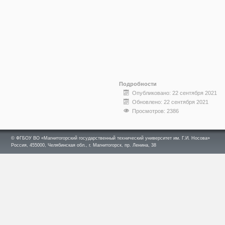
Подробности
Опубликовано: 22 сентября 2021
Обновлено: 22 сентября 2021
Просмотров: 2386
© ФГБОУ ВО «Магнитогорский государственный технический университет им. Г.И. Носова»
Россия, 455000, Челябинская обл., г. Магнитогорск, пр. Ленина, 38