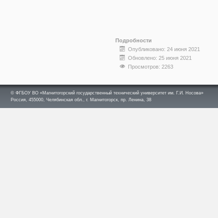
Подробности
Опубликовано: 24 июня 2021
Обновлено: 25 июня 2021
Просмотров: 2263
© ФГБОУ ВО «Магнитогорский государственный технический университет им. Г.И. Носова»
Россия, 455000, Челябинская обл., г. Магнитогорск, пр. Ленина, 38