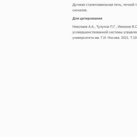
Дуговая сталеплавильная печь, печной 
сигналов.
Для цитирования
Николаев А.А., Тулупов П.Г., Ивекеев В
усовершенствованной системы управлени
университета им. Г.И. Носова. 2021. Т.19