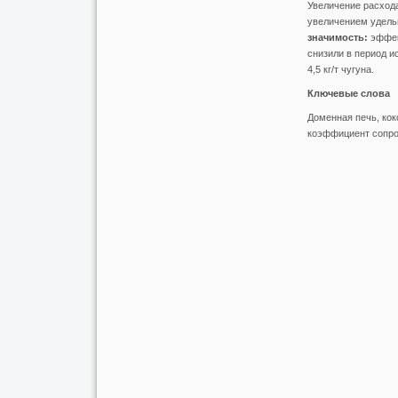
Увеличение расхода
увеличением удельно
значимость:
эффек
снизили в период и
4,5 кг/т чугуна.
Ключевые слова
Доменная печь, кок
коэффициент сопро