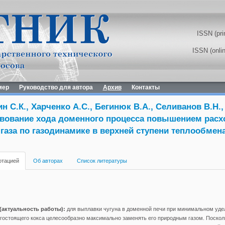
ISSN (pri
ISSN (onli
мер
Руководство для автора
Архив
Контакты
н С.К., Харченко А.С., Бегинюк В.А., Селиванов В.Н.,
вование хода доменного процесса повышением расх
газа по газодинамике в верхней ступени теплообмен
отацией
Об авторах
Список литературы
(актуальность работы):
для выплавки чугуна в доменной печи при минимальном уде
гостоящего кокса целесообразно максимально заменять его природным газом. Поскол