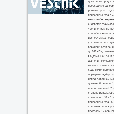
доменного процесса
необходимо одновр
режимов работы до
природного газа в
методы (эксперим
силовому взаимодей
увеличением потреб
способность горна 
исследуемых период
увеличили расход п
верхней части печи
до 142 кПа, пониже
На доменной печи №
давления колошнико
горячей прочности 
хода доменного про
определяющей роли
использованием ме
доменной печи № 10
использования H2 и
степень использова
снизили на 7,0 кг/
природного газа на
сопровождалось рос
подстоями и обрыва