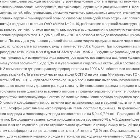
 при повышении расхода газа создаёт угрозу подвисания шихты в пределах верхней 
еменно использовать мероприятия, исключающие нарушения в движении шихты.
Цель
менных печей, обеспечивающих снижение удельного расход кокса дополнительным у
 условиях верхней лимитирующей зоны по силовому взаимодействию встречных потоко
енты):
на доменных печах ОАО «ММК» № 2 и 10, работающих с верхней лимитирующе
ствию встречных потоков шихты и газа, провели исследования по снижению удельног
ления природного газа. На доменной печи № 10 в базовом периоде наблюдали низку
печи. Поэтому для улучшения условий фильтрации жидких продуктов плавки через сло
ах использовали марганцевую руду в количестве 650 кг/подачу. При проведении экс
риродного газа на 800 м3/ч и дутья от 3328 до 3491 м3/мин. Ухудшение условий для д
 компенсировали изменением ряда параметров плавки: повышением давления колошни
нием уровня засыпи от 1,2 до 1,36 м и увеличением содержания окатышей в составе сы
 2 возможности для роста расхода природного газа на 1900 м3/ч обеспечили совме
вого газа на 4 кПа и заменой части окатышей ССГПО на окатыши Михайловского ГОК
окатышей по LTD+6,3 при этом составило 16,4% абс.
Новизна:
выявлены возможности
цесса со снижением удельного расхода кокса путём повышения расхода природного г
 силового взаимодействия встречных потоков в пределах верхней ступени теплообме
роприятий, компенсирующих негативное влияние повышения расхода природного газа 
, снизили коэффициент сопротивления шихты движению газа в верхней части печи, п
 CO. Коэффициент замены кокса природным газом составил 0,76 кг/м3. На доменной 
ния водорода и монооксида углерода соответственно на 5,9 и 0,7 % отн. Приведенный
т чугуна. Коэффициент замены кокса природным газом составил 0,78 кг/м3. Дальнейшее
 1000 м3/ч без компенсации его отрицательного действия на газодинамику верхней час
том коэффициента сопротивления шихты в этой зоне на 7,3 % отн. Опускание шихты
ми. Для устранения неровного схода материалов расход дутья уменьшили с 3210 до 3