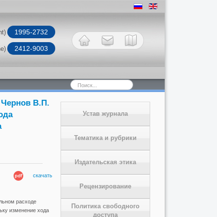
1995-2732
nt)
2412-9003
ne)
Искать...
 Чернов В.П.
ода
Устав журнала
а
Тематика и рубрики
Издательская этика
скачать
Рецензирование
льном расходе
Политика свободного
ьку изменение хода
доступа