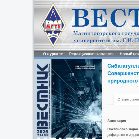
О журнале
Редакционная коллегия
Новый но
Сибагатулли
Совершенст
природного 
Статья с анн
Аннотация
Постановка задач 
дефицитного и доро