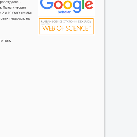
провождалось
т.
Практическая
№ 2 и 10 ОАО «ММК»
зовых периодов, на
о газа,