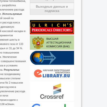
ступени теплообмена,
:
разработка
Выходные данные и
величением расхода
подписка
в.
Используемые
й зоной по
о расхода кокса
ю дренажную
й коксовой насадки в
периментов
вижения шихты в
кового газа от 133
рья от 31 до 34 %.
стно повышением
а. Увеличение
 совершенствования
аза в условиях
на.
Результаты:
на газодинамику
овысили степени
печи № 2 повысили
 расход кокса
 увеличение расхода
ти печи
 происходило с
138 м3/мин.