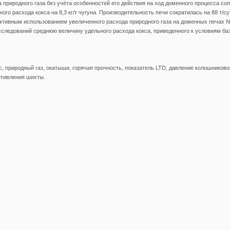
 природного газа без учёта особенностей его действия на ход доменного процесса со
го расхода кокса на 8,3 кг/т чугуна. Производительность печи сократилась на 88 т/су
тивным использованием увеличенного расхода природного газа на доменных печах 
сследований среднюю величину удельного расхода кокса, приведенного к условиям ба
с, природный газ, окатыши, горячая прочность, показатель LTD, давление колошниковог
тивления шихты.