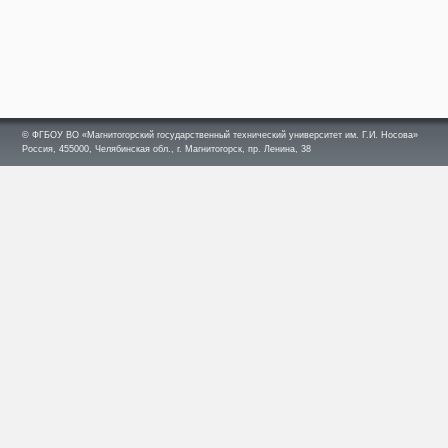
© ФГБОУ ВО «Магнитогорский государственный технический университет им. Г.И. Носова»
Россия, 455000, Челябинская обл., г. Магнитогорск, пр. Ленина, 38