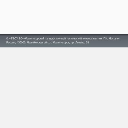
© ФГБОУ ВО «Магнитогорский государственный технический университет им. Г.И. Носова»
Россия, 455000, Челябинская обл., г. Магнитогорск, пр. Ленина, 38