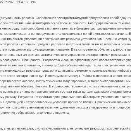
-2732-2025-23-4-186-196
(актуальность работы). Современная электрометаллургия представляет собой одну из
аслей отечественной металлургической промышленности. Благодаря высоким технико
внению с другими способами выплавки стали, все большее распространение получил
льные комплексы на основе дуговых сталеплавильных печей и установок ковш-печь. 
инство систем управления электрическим режимом установок ковш-печь не использ
мов работы к условиям продувки расплава инертным газом, а также шлаковым режима
те и повышению эксплуатационных издержек. В связи с этим особую актуальность пр
шенствованных алгоритмов автоматического управления электрическими режимами, в
омпенсирован. Цель работы. Разработка и оценка эффективности нового алгоритма уп
мом установок ковш-печь, в котором будет обеспечена адаптация электрического ре
янно меняющимся режимам продувки и шлаковым режимам с использованием информа
аве токов электрических дуг. Используемые методы. Работа выполнена с использов
теоретического анализа, математического моделирования, а также экспериментальных
водственном объекте. Новизна. В усовершенствованной системе управления электр
ь используется анализ гармонического состава токов дуг для адаптации электрическ
ому режиму. Результат. Разработан принципиально новый алгоритм управления элект
ь с адаптацией к технологическим условиям процесса плавки. Практическая значимо
оритма позволяет уменьшить величину удельного расхода электроэнергии в процессе п
 снижение себестоимости конечного продукта.
ь, электрическая дуга, система управления электрическим режимом, гармонический со