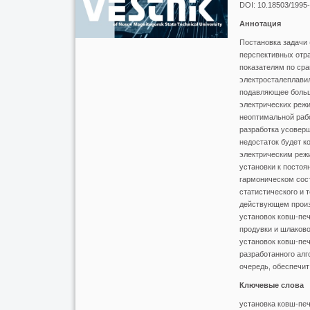
DOI: 10.18503/1995
Аннотация
Постановка задачи 
перспективных отр
показателям по сра
электросталеплави
подавляющее больш
электрических режи
неоптимальной рабо
разработка усовер
недостаток будет к
электрическим режи
установки к посто
гармоническом сост
статистического и 
действующем произ
установок ковш-печ
продувки и шлаков
установок ковш-печ
разработанного алг
очередь, обеспечит
Ключевые слова
установка ковш-печ