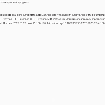
ежим аргонной продувки
ершенствованного алгоритма автоматического управления электрическими режимами 
., Тулупов П.Г., Рыжевол С.С., Буланов М.В. // Вестник Магнитогорского государственн
И. Носова. 2025. Т. 23. №4. С. 186-196. https://doi.org/10.18503/1995-2732-2025-23-4-186