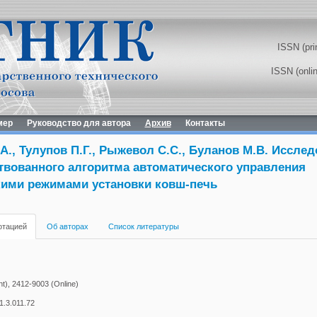
ISSN (pri
ISSN (onli
мер
Руководство для автора
Архив
Контакты
А., Тулупов П.Г., Рыжевол С.С., Буланов М.В. Иссле
твованного алгоритма автоматического управления
кими режимами установки ковш-печь
отацией
Об авторах
Список литературы
t), 2412-9003 (Online)
1.3.011.72