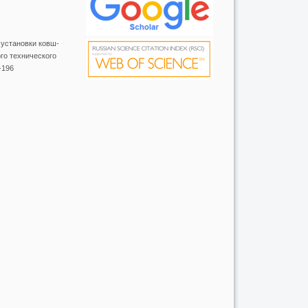
установки ковш-
ого технического
-196