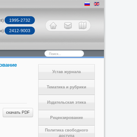
1995-2732
nt)
2412-9003
ne)
Искать...
дование
Устав журнала
Тематика и рубрики
Издательская этика
скачать PDF
Рецензирование
Политика свободного
доступа