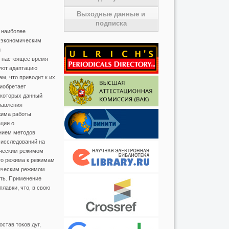
Выходные данные и
подписка
 наиболее
-экономическим
и
В настоящее время
уют адаптацию
м, что приводит к их
иобретает
 которых данный
равления
жима работы
ции о
анием методов
 исследований на
ическим режимом
ого режима к режимам
рическим режимом
сть. Применение
лавки, что, в свою
став токов дуг,