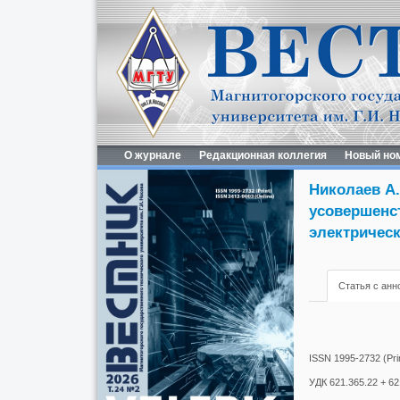
О журнале
Редакционная коллегия
Новый но
Николаев А.
усовершенс
электричес
Статья с анн
ISSN 1995-2732 (Prin
УДК 621.365.22 + 62