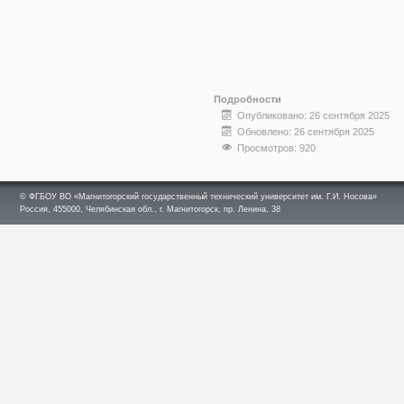
Подробности
Опубликовано: 26 сентября 2025
Обновлено: 26 сентября 2025
Просмотров: 920
© ФГБОУ ВО «Магнитогорский государственный технический университет им. Г.И. Носова»
Россия, 455000, Челябинская обл., г. Магнитогорск, пр. Ленина, 38