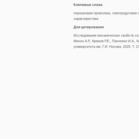
Ключевые слова
порошковая проволока, электродуговая н
характеристики
Для цитирования
Исследование механических свойств спл
Михно А.Р., Крюков Р.Е., Панченко И.А., 
университета им. Г.И. Носова. 2025. Т. 23