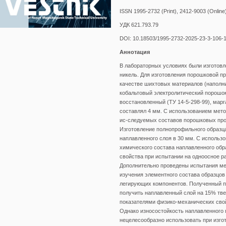
ISSN 1995-2732 (Print), 2412-9003 (Online
УДК 621.793.79
DOI: 10.18503/1995-2732-2025-23-3-106-
Аннотация
В лабораторных условиях были изготов
никель. Для изготовления порошковой п
качестве шихтовых материалов (наполн
кобальтовый электролитический порошок
восстановленный (ТУ 14-5-298-99), мар
составлял 4 мм. С использованием мет
ис-следуемых составов порошковых про
Изготовление полнопрофильного образц
наплавленного слоя в 30 мм. С исполь
химического состава наплавленного обр
свойства при испытании на одноосное ра
Дополнительно проведены испытания мет
изучения элементного состава образцов
легирующих компонентов. Полученный п
получить наплавленный слой на 15% тве
показателями физико-механических свойс
Однако износостойкость наплавленного п
нецелесообразно использовать при изго