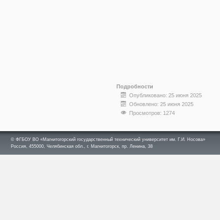
Подробности
Опубликовано: 25 июня 2025
Обновлено: 25 июня 2025
Просмотров: 1274
© ФГБОУ ВО «Магнитогорский государственный технический университет им. Г.И. Носова»
Россия, 455000, Челябинская обл., г. Магнитогорск, пр. Ленина, 38