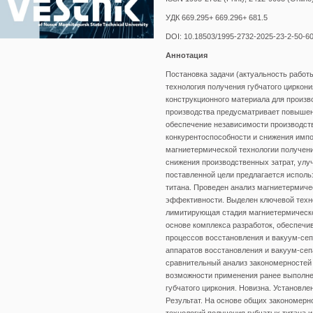
УДК 669.295+ 669.296+ 681.5
DOI: 10.18503/1995-2732-2025-23-2-50-6
Аннотация
Постановка задачи (актуальность работ
технология получения губчатого циркони
конструкционного материала для произв
производства предусматривает повышени
обеспечение независимости производств
конкурентоспособности и снижения имп
магниетермической технологии получени
снижения производственных затрат, улу
поставленной цели предлагается исполь
титана. Проведен анализ магниетермиче
эффективности. Выделен ключевой техно
лимитирующая стадия магниетермической
основе комплекса разработок, обеспеч
процессов восстановления и вакуум-сеп
аппаратов восстановления и вакуум-сеп
сравнительный анализ закономерностей 
возможности применения ранее выполне
губчатого циркония. Новизна. Установл
Результат. На основе общих закономер