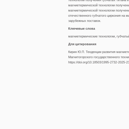
технологий получения губчатых титана 
магниетермической технологии получени
магниетермической технологии получени
отечественного губчатого циркония на 
зарубежных поставок.
Ключевые слова
магниетермические технологии, губчаты
Для цитирования
Кирин Ю.П. Тенденции развития магниете
Магнитогорского государственного технич
https://doi.org/10.18503/1995-2732-2025-2