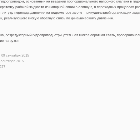
идроприводом, основанный на введении пропорционального напорного клапана в гидр
ретечку рабочей жидкости из напорной линии в сливную, в переходных процессах раз
литуду перепада давления на гидромоторе за счет принудительной организации зада
и, реализующего гибкую обратную связь по динамическому давлению.
а, безредукторный гидропривод, отрицательная гибкая обратная связь, пропорциона
ие нагрузки.
 09 сентября 2015
 сентября 2015
277