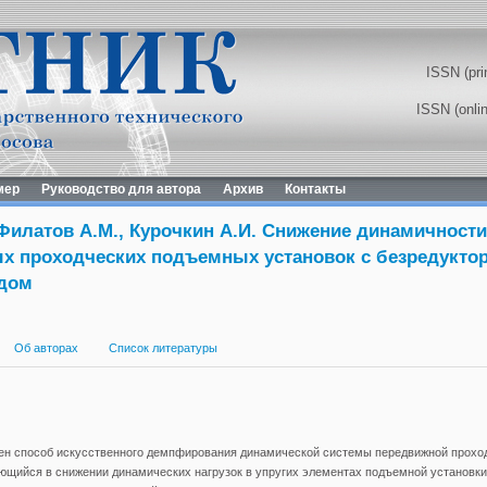
ISSN (pri
ISSN (onli
мер
Руководство для автора
Архив
Контакты
 Филатов А.М., Курочкин А.И. Снижение динамичности
х проходческих подъемных установок с безредукт
дом
Об авторах
Список литературы
лен способ искусственного демпфирования динамической системы передвижной прохо
ющийся в снижении динамических нагрузок в упругих элементах подъемной установк