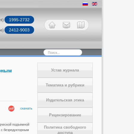
1995-2732
nt)
2412-9003
ne)
Искать...
орным
Устав журнала
Тематика и рубрики
Издательская этика
скачать
Рецензирование
дческой подъемной
Политика свободного
и с безредукторным
доступа