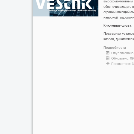
высокомоментным г
обеспечивающего пе
ограничивающий амп
напорной гидролини
Ключевые слова
Подъемная установк
клапан, динамическ
Подробности
Опубликовано:
Обновлено: 09
Просмотров: 3