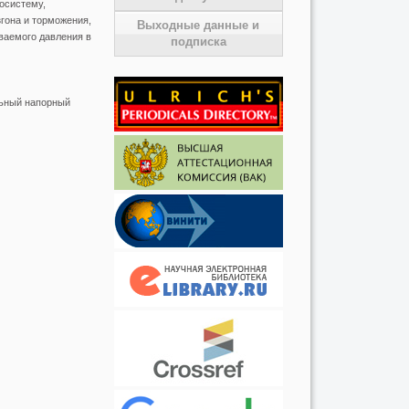
осистему,
гона и торможения,
Выходные данные и
ваемого давления в
подписка
льный напорный