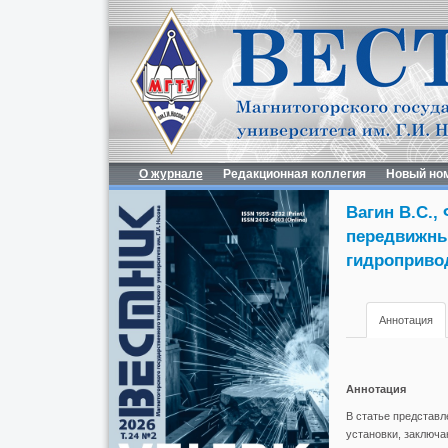
О журнале
Редакционная коллегия
Новый но
Вагин В.С.,
передвижны
гидроприво
Аннотация
Аннотация
В статье представ
установки, заключа